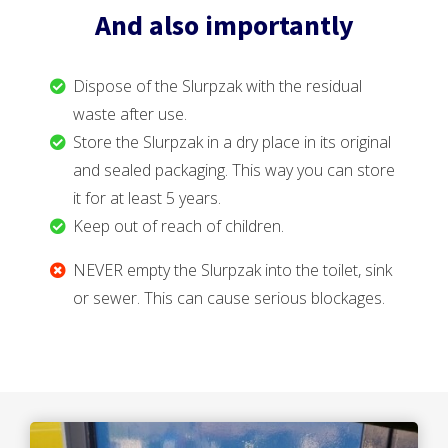
And also importantly
 op de
e. Hierdoor
 website-
Dispose of the Slurpzak with the residual
ren
waste after use.
nte
enties
Store the Slurpzak in a dry place in its original
gebaseerd
and sealed packaging. This way you can store
 gedrag van
it for at least 5 years.
ezoeker.
Keep out of reach of children.
NEVER empty the Slurpzak into the toilet, sink
uren
or sewer. This can cause serious blockages.