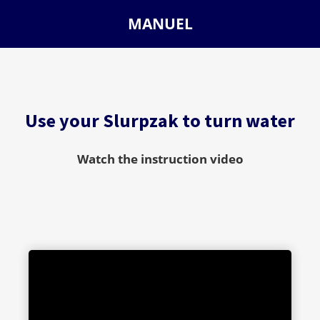
MANUEL
ngen
 policy
Use your Slurpzak to turn water
Watch the instruction video
oneel
onele
s zijn
kelijk om
bsite te
ken. Ze
 gebruikt
asisfuncties
der deze