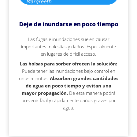
 op de
e. Hierdoor
 website-
Deje de inundarse en poco tiempo
ren
nte
Las fugas e inundaciones suelen causar
enties
importantes molestias y daños. Especialmente
gebaseerd
en lugares de difícil acceso.
 gedrag van
Las bolsas para sorber ofrecen la solución:
ezoeker.
Puede tener las inundaciones bajo control en
unos minutos.
Absorben grandes cantidades
uren
de agua en poco tiempo y evitan una
mayor propagación.
De esta manera podrá
prevenir fácil y rápidamente daños graves por
agua.